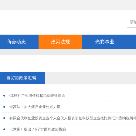
商会动态
政策法规
光彩事业
自贸港政策汇编
63.软件产业增值税超税负即征即退
最高法：加大僵尸企业处置力度
有限合伙制创业投资企业个人合伙人投资初创科技型企业按比例抵扣应纳税所得额
《意见》提出了6个方面的政策措施