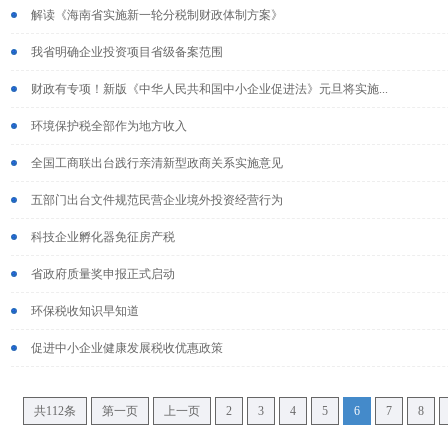
解读《海南省实施新一轮分税制财政体制方案》
我省明确企业投资项目省级备案范围
财政有专项！新版《中华人民共和国中小企业促进法》元旦将实施...
环境保护税全部作为地方收入
全国工商联出台践行亲清新型政商关系实施意见
五部门出台文件规范民营企业境外投资经营行为
科技企业孵化器免征房产税
省政府质量奖申报正式启动
环保税收知识早知道
促进中小企业健康发展税收优惠政策
共112条
第一页
上一页
2
3
4
5
6
7
8